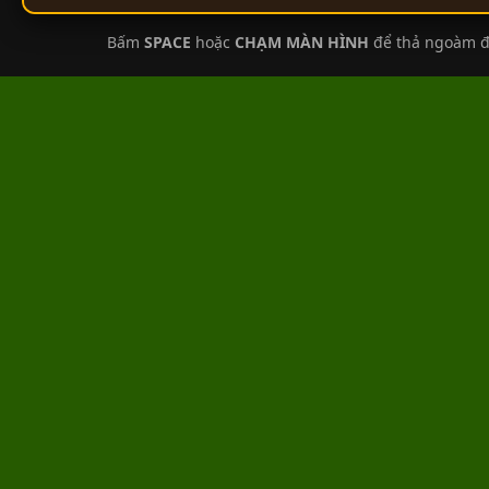
Bấm
SPACE
hoặc
CHẠM MÀN HÌNH
để thả ngoàm đ