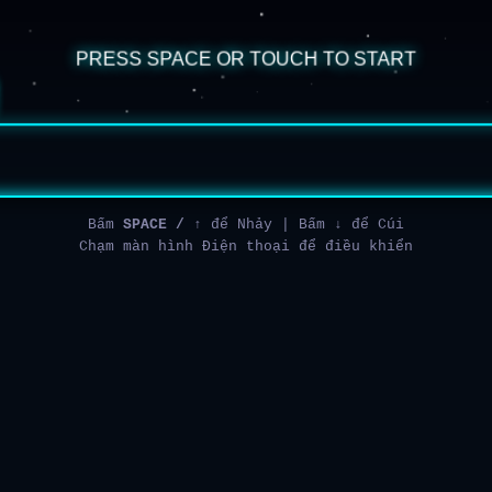
Bấm
SPACE / ↑
để Nhảy | Bấm
↓
để Cúi
Chạm màn hình Điện thoại để điều khiển