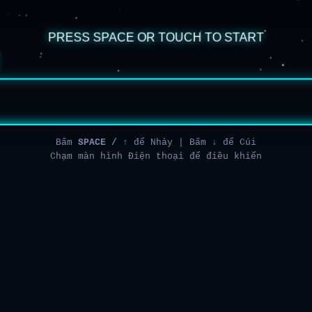
Bấm
SPACE / ↑
để Nhảy | Bấm
↓
để Cúi
Chạm màn hình Điện thoại để điều khiển