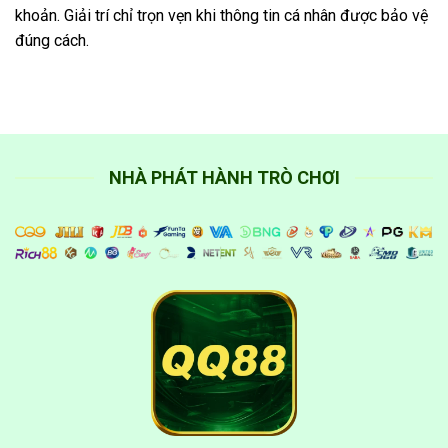
khoản. Giải trí chỉ trọn vẹn khi thông tin cá nhân được bảo vệ
đúng cách.
NHÀ PHÁT HÀNH TRÒ CHƠI