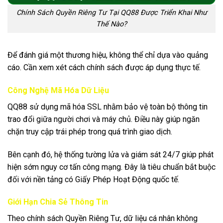
Chính Sách Quyền Riêng Tư Tại QQ88 Được Triển Khai Như
Thế Nào?
Để đánh giá một thương hiệu, không thể chỉ dựa vào quảng
cáo. Cần xem xét cách chính sách được áp dụng thực tế.
Công Nghệ Mã Hóa Dữ Liệu
QQ88 sử dụng mã hóa SSL nhằm bảo vệ toàn bộ thông tin
trao đổi giữa người chơi và máy chủ. Điều này giúp ngăn
chặn truy cập trái phép trong quá trình giao dịch.
Bên cạnh đó, hệ thống tường lửa và giám sát 24/7 giúp phát
hiện sớm nguy cơ tấn công mạng. Đây là tiêu chuẩn bắt buộc
đối với nền tảng có Giấy Phép Hoạt Động quốc tế.
Giới Hạn Chia Sẻ Thông Tin
Theo chính sách Quyền Riêng Tư, dữ liệu cá nhân không