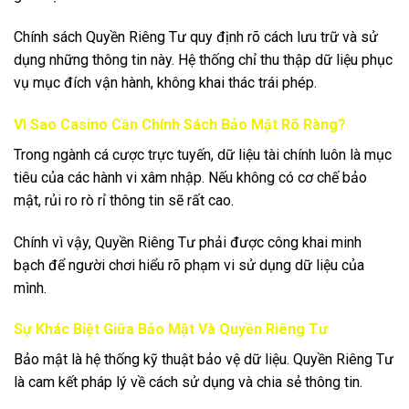
Chính sách Quyền Riêng Tư quy định rõ cách lưu trữ và sử
dụng những thông tin này. Hệ thống chỉ thu thập dữ liệu phục
vụ mục đích vận hành, không khai thác trái phép.
Vì Sao Casino Cần Chính Sách Bảo Mật Rõ Ràng?
Trong ngành cá cược trực tuyến, dữ liệu tài chính luôn là mục
tiêu của các hành vi xâm nhập. Nếu không có cơ chế bảo
mật, rủi ro rò rỉ thông tin sẽ rất cao.
Chính vì vậy, Quyền Riêng Tư phải được công khai minh
bạch để người chơi hiểu rõ phạm vi sử dụng dữ liệu của
mình.
Sự Khác Biệt Giữa Bảo Mật Và Quyền Riêng Tư
Bảo mật là hệ thống kỹ thuật bảo vệ dữ liệu. Quyền Riêng Tư
là cam kết pháp lý về cách sử dụng và chia sẻ thông tin.