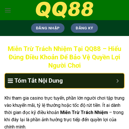
Skip
to
content
ĐĂNG NHẬP
ĐĂNG KÝ
Miễn Trừ Trách Nhiệm Tại QQ88 – Hiểu
Đúng Điều Khoản Để Bảo Vệ Quyền Lợi
Người Chơi
Tóm Tắt Nội Dung
Khi tham gia casino trực tuyến, phần lớn người chơi tập trung
vào khuyến mãi, tỷ lệ thưởng hoặc tốc độ rút tiền. Ít ai dành
thời gian đọc kỹ điều khoản
Miễn Trừ Trách Nhiệm
– trong
khi đây lại là phần ảnh hưởng trực tiếp đến quyền lợi của
chính mình.