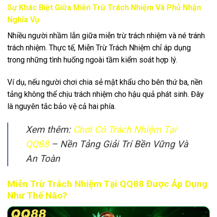
Sự Khác Biệt Giữa Miễn Trừ Trách Nhiệm Và Phủ Nhận
Nghĩa Vụ
Nhiều người nhầm lẫn giữa miễn trừ trách nhiệm và né tránh
trách nhiệm. Thực tế, Miễn Trừ Trách Nhiệm chỉ áp dụng
trong những tình huống ngoài tầm kiểm soát hợp lý.
Ví dụ, nếu người chơi chia sẻ mật khẩu cho bên thứ ba, nền
tảng không thể chịu trách nhiệm cho hậu quả phát sinh. Đây
là nguyên tắc bảo vệ cả hai phía.
Xem thêm:
Chơi Có Trách Nhiệm Tại
QQ88
– Nền Tảng Giải Trí Bền Vững Và
An Toàn
Miễn Trừ Trách Nhiệm Tại QQ88 Được Áp Dụng
Như Thế Nào?