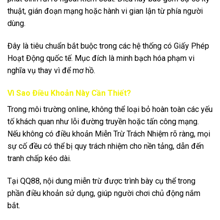
thuật, gián đoạn mạng hoặc hành vi gian lận từ phía người
dùng.
Đây là tiêu chuẩn bắt buộc trong các hệ thống có Giấy Phép
Hoạt Động quốc tế. Mục đích là minh bạch hóa phạm vi
nghĩa vụ thay vì để mơ hồ.
Vì Sao Điều Khoản Này Cần Thiết?
Trong môi trường online, không thể loại bỏ hoàn toàn các yếu
tố khách quan như lỗi đường truyền hoặc tấn công mạng.
Nếu không có điều khoản Miễn Trừ Trách Nhiệm rõ ràng, mọi
sự cố đều có thể bị quy trách nhiệm cho nền tảng, dẫn đến
tranh chấp kéo dài.
Tại QQ88, nội dung miễn trừ được trình bày cụ thể trong
phần điều khoản sử dụng, giúp người chơi chủ động nắm
bắt.