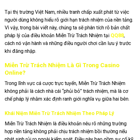
Tại thị trường Việt Nam, nhiều tranh chấp xuất phát từ việc
người dùng không hiểu rõ giới hạn trách nhiệm của nền tảng.
Vì vậy, trong bài viết này, chúng ta sẽ phân tích rõ bản chất
pháp lý của điều khoản Miễn Trừ Trách Nhiệm tại
QQ88
,
cách nó vận hành và những điều người chơi cần lưu ý trước
khi đăng nhập.
Miễn Trừ Trách Nhiệm Là Gì Trong Casino
Online?
Trong lĩnh vực cá cược trực tuyến, Miễn Trừ Trách Nhiệm
không phải là cách nhà cái “phủi bỏ” trách nhiệm, mà là cơ
chế pháp lý nhằm xác định ranh giới nghĩa vụ giữa hai bên.
Khái Niệm Miễn Trừ Trách Nhiệm Theo Pháp Lý
Miễn Trừ Trách Nhiệm là điều khoản nêu rõ những trường
hợp nền tảng không phải chịu trách nhiệm bồi thường nếu
phát sinh rủi ro ngoài kiểm soát. Điều này bao gồm sự cố kỹ