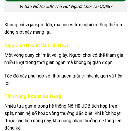
Vì Sao Nổ Hũ JDB Thu Hút Người Chơi Tại QQ88?
Không chỉ vì jackpot lớn, mà còn vì trải nghiệm tổng thể mà
dòng slot này mang lại.
Nhịp Chơi Nhanh Và Linh Hoạt
Một vòng quay chỉ mất vài giây. Người chơi có thể tham gia
nhiều lượt trong thời gian ngắn mà không bị gián đoạn.
Tốc độ này phù hợp với thói quen giải trí nhanh, gọn và tiện
lợi.
Tính Năng Bonus Đa Dạng
Nhiều tựa game trong hệ thống Nổ Hũ JDB tích hợp free
spin, nhân hệ số hoặc vòng thưởng đặc biệt. Khi kích hoạt
được các tính năng này, khả năng nhận thưởng sẽ tăng lên
đáng kể.