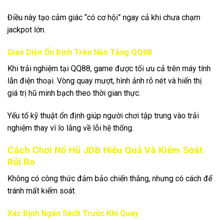
Điều này tạo cảm giác “có cơ hội” ngay cả khi chưa chạm
jackpot lớn.
Giao Diện Ổn Định Trên Nền Tảng QQ88
Khi trải nghiệm tại QQ88, game được tối ưu cả trên máy tính
lẫn điện thoại. Vòng quay mượt, hình ảnh rõ nét và hiển thị
giá trị hũ minh bạch theo thời gian thực.
Yếu tố kỹ thuật ổn định giúp người chơi tập trung vào trải
nghiệm thay vì lo lắng về lỗi hệ thống.
Cách Chơi Nổ Hũ JDB Hiệu Quả Và Kiểm Soát
Rủi Ro
Không có công thức đảm bảo chiến thắng, nhưng có cách để
tránh mất kiểm soát.
Xác Định Ngân Sách Trước Khi Quay