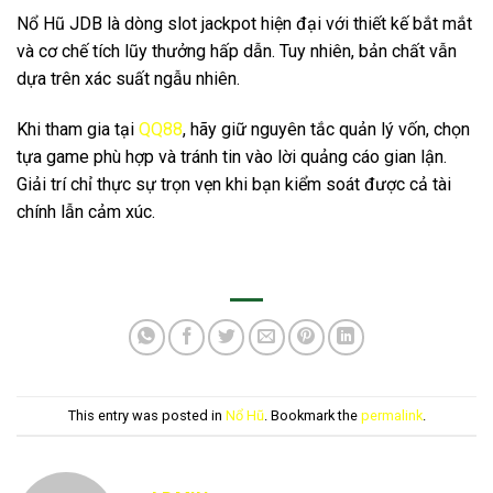
Nổ Hũ JDB là dòng slot jackpot hiện đại với thiết kế bắt mắt
và cơ chế tích lũy thưởng hấp dẫn. Tuy nhiên, bản chất vẫn
dựa trên xác suất ngẫu nhiên.
Khi tham gia tại
QQ88
, hãy giữ nguyên tắc quản lý vốn, chọn
tựa game phù hợp và tránh tin vào lời quảng cáo gian lận.
Giải trí chỉ thực sự trọn vẹn khi bạn kiểm soát được cả tài
chính lẫn cảm xúc.
This entry was posted in
Nổ Hũ
. Bookmark the
permalink
.