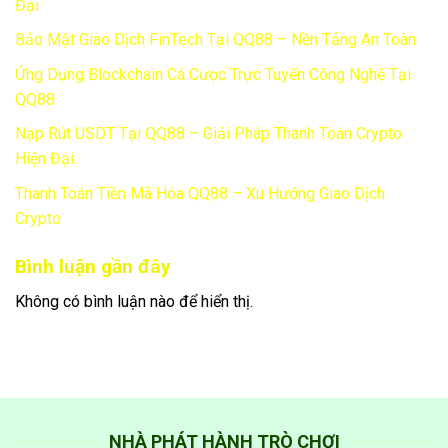
Đại
Bảo Mật Giao Dịch FinTech Tại QQ88 – Nền Tảng An Toàn
Ứng Dụng Blockchain Cá Cược Trực Tuyến Công Nghệ Tại
QQ88
Nạp Rút USDT Tại QQ88 – Giải Pháp Thanh Toán Crypto
Hiện Đại
Thanh Toán Tiền Mã Hóa QQ88 – Xu Hướng Giao Dịch
Crypto
Bình luận gần đây
Không có bình luận nào để hiển thị.
NHÀ PHÁT HÀNH TRÒ CHƠI