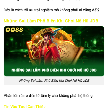
Đây là cách tối ưu trải nghiệm mà không phải ai cũng để ý.
Những Sai Lầm Phổ Biến Khi Chơi Nổ Hũ JDB
Những Sai Lầm Phổ Biến Khi Chơi Nổ Hũ JDB
Phần lớn rủi ro đến từ tâm lý chứ không phải hệ thống.
Tin Vào Tool Can Thiệp