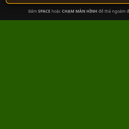
Bấm
SPACE
hoặc
CHẠM MÀN HÌNH
để thả ngoàm đ